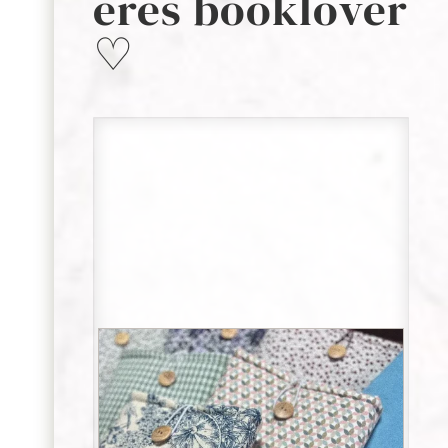
eres booklover
♡