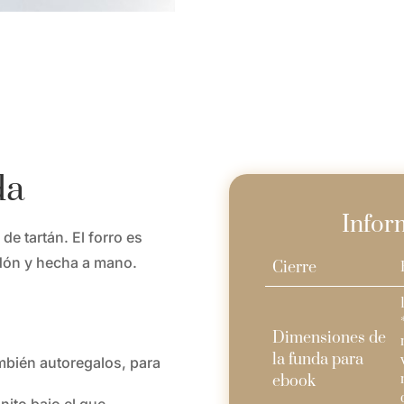
da
Infor
e tartán. El forro es
dón y hecha a mano.
Cierre
Dimensiones de
la funda para
ambién autoregalos, para
ebook
nito bajo el que