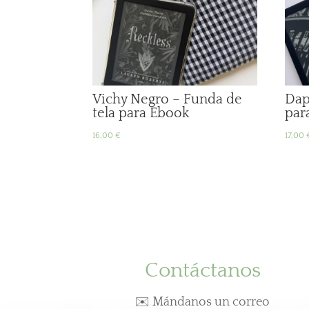
Vichy Negro – Funda de
Dap
tela para Ebook
par
16,00
€
17,00
Contáctanos
✉️ Mándanos un correo