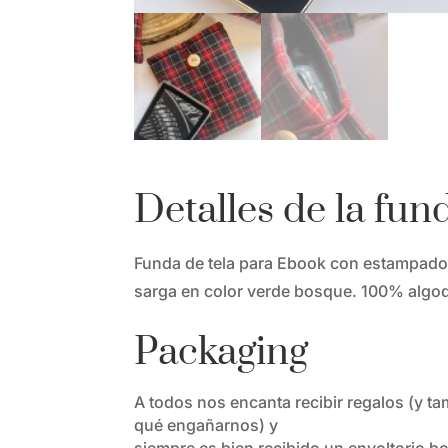
Detalles de la fun
Funda de tela para Ebook con estampado d
sarga en color verde bosque. 100% algo
Packaging
A todos nos encanta recibir regalos (y t
qué engañarnos) y
siempre es bien recibido un envoltorio bo