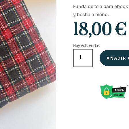
Funda de tela para eboo
y hecha a mano.
18,00
€
Hay existencias
Cawdor
–
AÑADIR 
Funda
de
tela
para
Ebook
cantidad