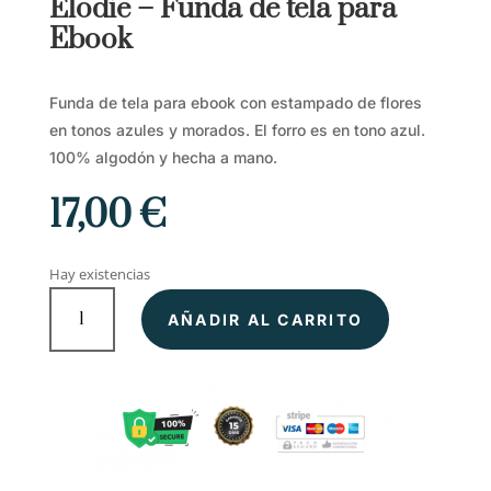
Elodie – Funda de tela para
Ebook
Funda de tela para ebook con estampado de flores
en tonos azules y morados. El forro es en tono azul.
100% algodón y hecha a mano.
17,00
€
Hay existencias
Elodie
AÑADIR AL CARRITO
–
Funda
de
tela
para
Ebook
cantidad