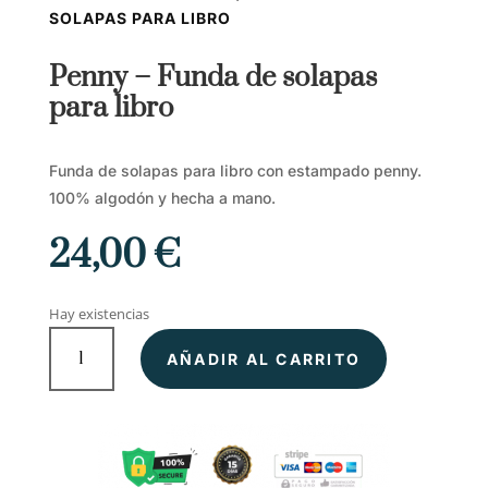
SOLAPAS PARA LIBRO
Penny – Funda de solapas
para libro
Funda de solapas para libro con estampado penny.
100% algodón y hecha a mano.
24,00
€
Hay existencias
Penny
AÑADIR AL CARRITO
–
Funda
de
solapas
para