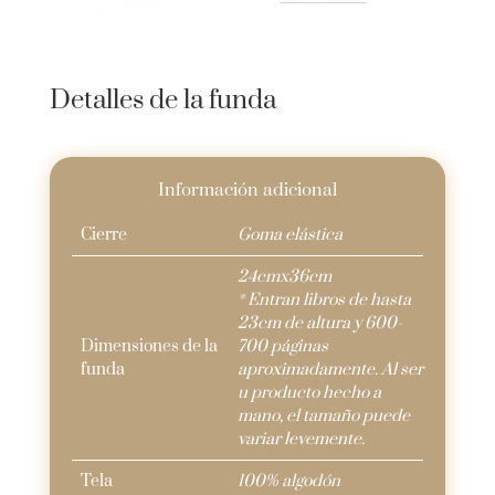
libro
cantidad
Detalles de la funda
Información adicional
Cierre
Goma elástica
24cmx36cm
* Entran libros de hasta
23cm de altura y 600-
Dimensiones de la
700 páginas
funda
aproximadamente. Al ser
u producto hecho a
mano, el tamaño puede
variar levemente.
Tela
100% algodón