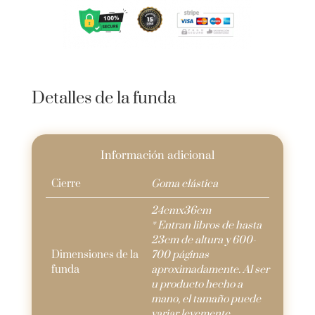
solapas
para
libro
cantidad
Detalles de la funda
Información adicional
Cierre
Goma elástica
24cmx36cm
* Entran libros de hasta
23cm de altura y 600-
Dimensiones de la
700 páginas
funda
aproximadamente. Al ser
u producto hecho a
mano, el tamaño puede
variar levemente.