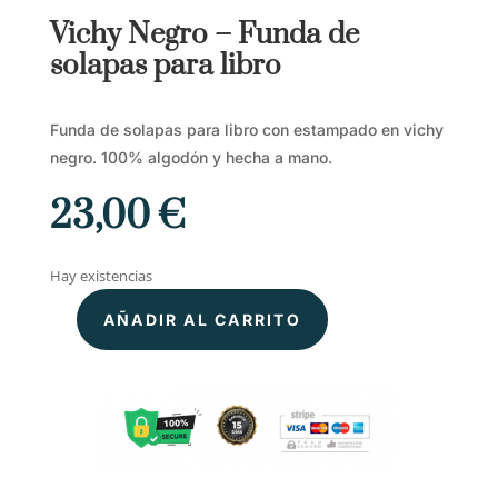
Vichy Negro – Funda de
solapas para libro
Funda de solapas para libro con estampado en vichy
negro. 100% algodón y hecha a mano.
23,00
€
Hay existencias
AÑADIR AL CARRITO
Vichy
Negro
–
Funda
de
solapas
para