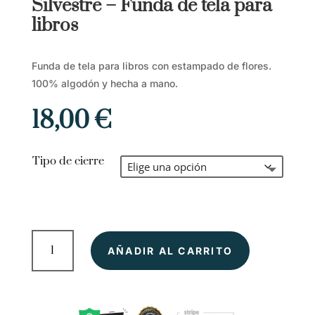
Silvestre – Funda de tela para
libros
Funda de tela para libros con estampado de flores.
100% algodón y hecha a mano.
18,00
€
Tipo de cierre
Silvestre
AÑADIR AL CARRITO
-
Funda
de
tela