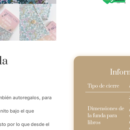
cantidad
da
Infor
Tipo de cierre
ambién autoregalos, para
Dimensiones de
nito bajo el que
la funda para
libros
to por lo que desde el