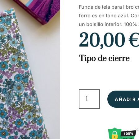
Funda de tela para libro 
forro es en tono azul. Co
un bolsillo interior. 100
20,00
Tipo de cierre
Elodie
-
AÑADIR 
Funda
de
tela
para
libros